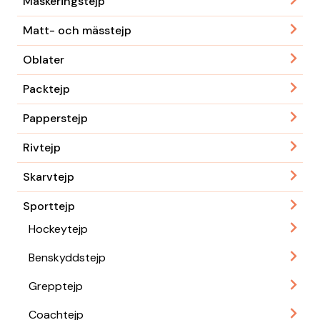
Maskeringstejp
Matt- och mässtejp
Oblater
Packtejp
Papperstejp
Rivtejp
Skarvtejp
Sporttejp
Hockeytejp
Benskyddstejp
Grepptejp
Coachtejp