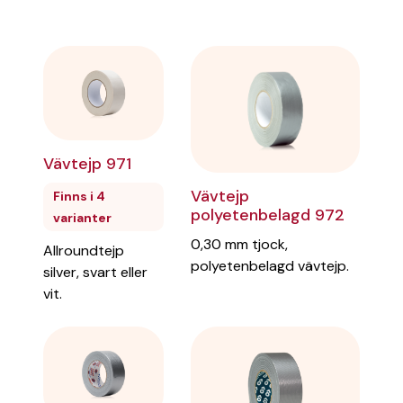
Vävtejp 971
Vävtejp
Finns i 4
polyetenbelagd 972
varianter
0,30 mm tjock,
Allroundtejp
polyetenbelagd vävtejp.
silver, svart eller
vit.