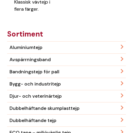
Klassisk vävtejp i
flera färger.
Sortiment
Aluminiumtejp
Avspärrningsband
Bandningstejp för pall
Bygg- och industritejp
Djur- och veterinärtejp
Dubbelhäftande skumplasttejp
Dubbelhäftande tejp
ECO tape – miljövänlig tejp