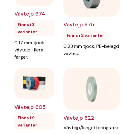
Vävtejp 974
Vävtejp 975
Finns i 3
varianter
Finns i 2 varianter
0,17 mm tjock
0,23 mm tjock, PE-belagd
vävtejp i flera
vävtejp.
färger.
Vävtejp 605
Vävtejp 622
Finns i 9
varianter
Vävtejp/langetteringstejp