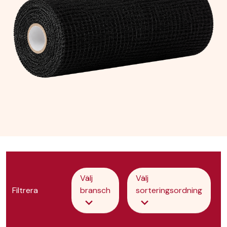
Välj
Välj
Filtrera
bransch
sorteringsordning