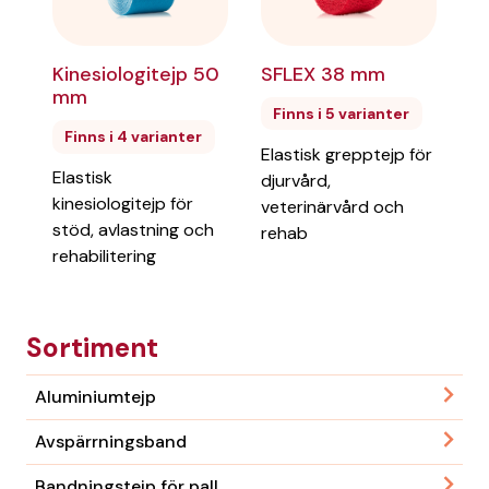
SFLEX 38 mm
Kinesiologitejp 50
mm
Finns i 5 varianter
Finns i 4 varianter
Elastisk grepptejp för
Elastisk
djurvård,
kinesiologitejp för
veterinärvård och
stöd, avlastning och
rehab
rehabilitering
Sortiment
Aluminiumtejp
Avspärrningsband
Bandningstejp för pall