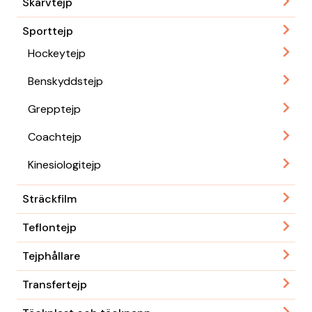
Skarvtejp
Sporttejp
Hockeytejp
Benskyddstejp
Grepptejp
Coachtejp
Kinesiologitejp
Sträckfilm
Teflontejp
Tejphållare
Transfertejp