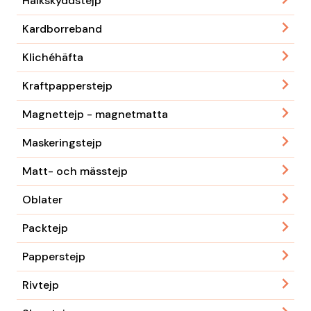
Halkskyddstejp
Kardborreband
Klichéhäfta
Kraftpapperstejp
Magnettejp - magnetmatta
Maskeringstejp
Matt- och mässtejp
Oblater
Packtejp
Papperstejp
Rivtejp