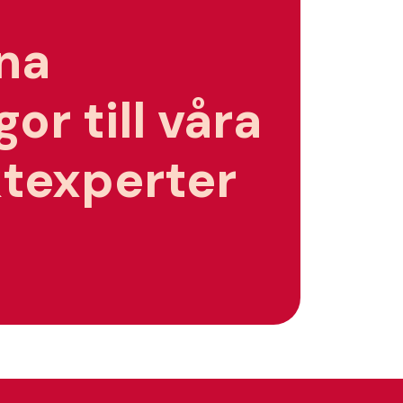
ina
or till våra
texperter