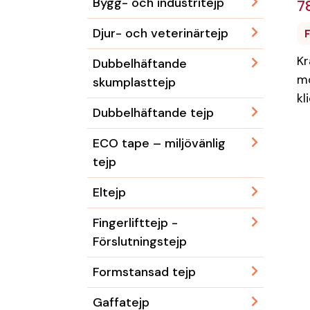
Bygg- och industritejp
7
Djur- och veterinärtejp
F
Kr
Dubbelhäftande
mo
skumplasttejp
kl
Dubbelhäftande tejp
ECO tape – miljövänlig
tejp
Eltejp
Fingerlifttejp -
Förslutningstejp
Formstansad tejp
Gaffatejp