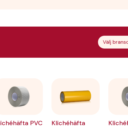
Välj brans
lichéhäfta PVC
Klichéhäfta
Kliché