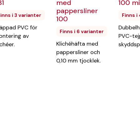
81
med
100 m
pappersliner
inns i 3 varianter
Finns i
100
äppad PVC för
Dubbelh
Finns i 6 varianter
ntering av
PVC-tej
Klichéhäfta med
ichéer.
skyddsp
pappersliner och
0,10 mm tjocklek.