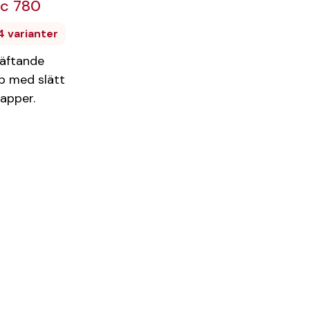
ic 780
 4 varianter
äftande
p med slätt
apper.