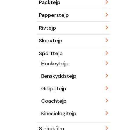
Packtejp
Papperstejp
Rivtejp
Skarvtejp
Sporttejp
Hockeytejp
Benskyddstejp
Grepptejp
Coachtejp
Kinesiologitejp
Sträckfilm