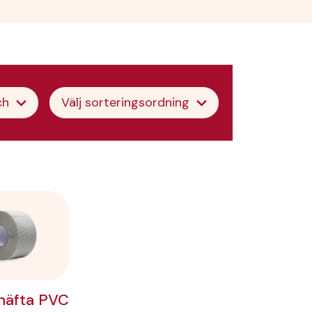
ch
Välj sorteringsordning
häfta PVC