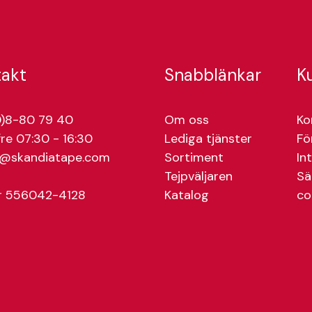
takt
Snabblänkar
K
)8-80 79 40
Om oss
Ko
re 07:30 - 16:30
Lediga tjänster
Fö
e@skandiatape.com
Sortiment
In
Tejpväljaren
Sä
r 556042-4128
Katalog
co