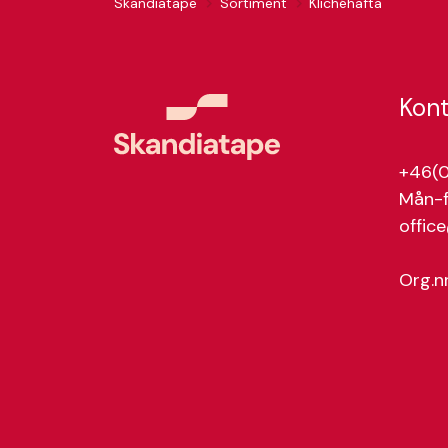
Skandiatape
Sortiment
Klichéhäfta
Kon
+46(0
Mån-f
offic
Org.n