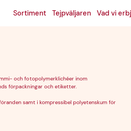
Sortiment
Tejpväljaren
Vad vi erb
gummi- och fotopolymerklichéer inom
ds förpackningar och etiketter.
a utföranden samt i kompressibel polyetenskum för