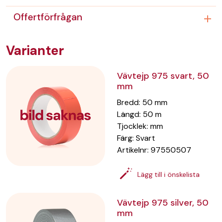
Offertförfrågan
Varianter
Vävtejp 975 svart, 50
mm
Bredd
:
50
mm
Längd
:
50
m
Tjocklek
:
mm
Färg
:
Svart
Artikelnr:
97550507
Lägg till i önskelista
Vävtejp 975 silver, 50
mm