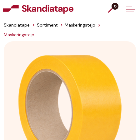
0
Skandiatape
Sortiment
Maskeringstejp
Maskeringstejp Washi Gold 81