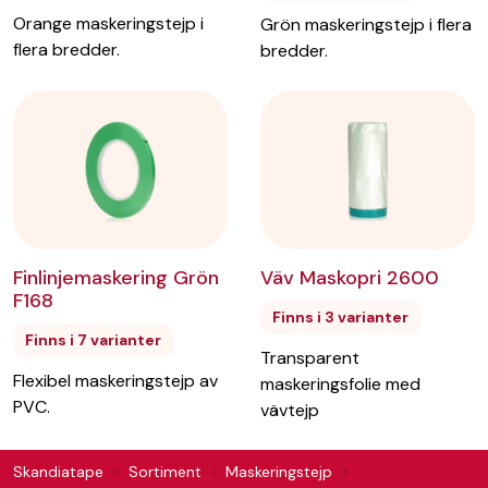
Orange maskeringstejp i
Grön maskeringstejp i flera
flera bredder.
bredder.
Finlinjemaskering Grön
Väv Maskopri 2600
F168
Finns i 3 varianter
Finns i 7 varianter
Transparent
Flexibel maskeringstejp av
maskeringsfolie med
PVC.
vävtejp
Skandiatape
Sortiment
Maskeringstejp