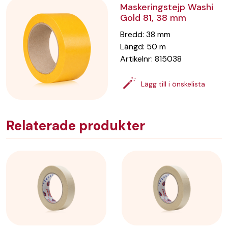
Maskeringstejp Washi
Gold 81, 38 mm
Bredd
:
38
mm
Längd
:
50
m
Artikelnr:
815038
Lägg till i önskelista
Relaterade produkter
Maskeringstejp Washi
Gold 81, 50 mm
Bredd
:
50
mm
Längd
:
50
m
Artikelnr:
815050
Lägg till i önskelista