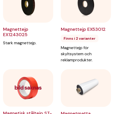
Magnettejp
Magnettejp EX53012
EX1243025
Finns i 2 varianter
Stark magnettejp.
Magnettejp för
skyltsystem och
reklamprodukter.
Magnetisk ståltejp ST-
Magnetmatta