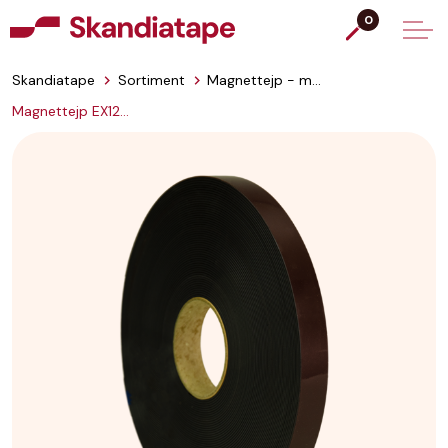
0
Skandiatape
Sortiment
Magnettejp - magnetmatta
Magnettejp EX1243025