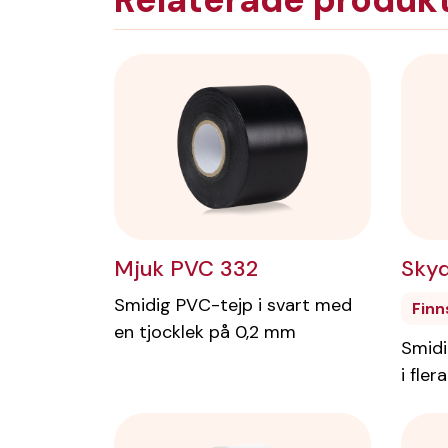
Mjuk PVC 332
Skyd
Smidig PVC-tejp i svart med
Finn
en tjocklek på 0,2 mm
Smidi
i fler