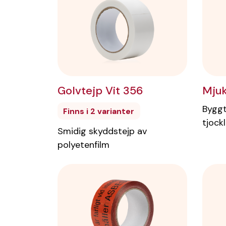
Mju
Golvtejp Vit 356
Byggt
Finns i 2 varianter
tjock
Smidig skyddstejp av
polyetenfilm