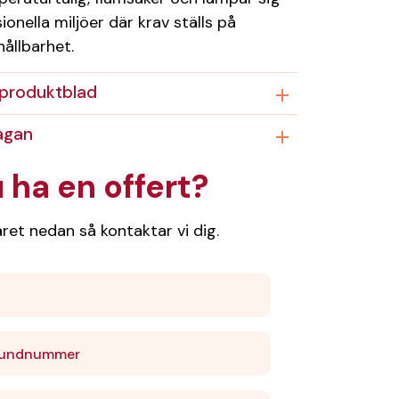
sionella miljöer där krav ställs på
ållbarhet.
produktblad
ågan
u ha en offert?
läret nedan så kontaktar vi dig.