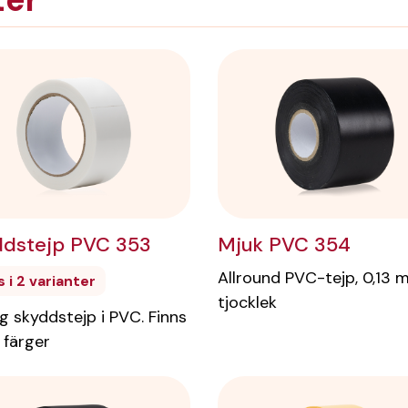
Mjuk PVC 354
dstejp PVC 353
Allround PVC-tejp, 0,13
s i 2 varianter
tjocklek
g skyddstejp i PVC. Finns
a färger