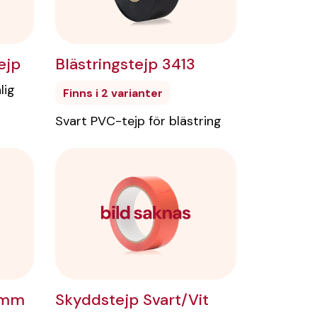
Blästringstejp 3413
ejp
lig
Finns i 2 varianter
Svart PVC-tejp för blästring
Skyddstejp Svart/Vit
 mm