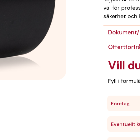
väl för profes
säkerhet och h
Dokument/
Offertförfr
Vill d
Fyll i formu