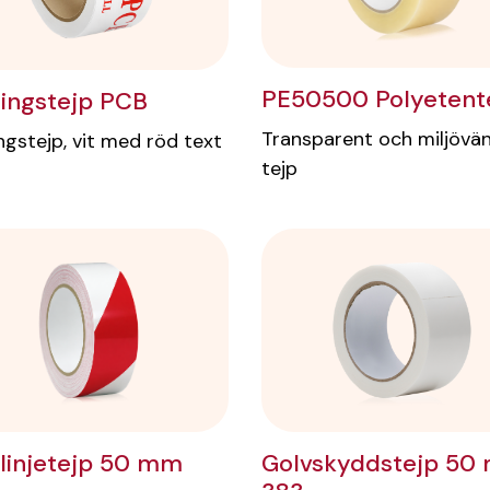
PE50500 Polyetent
ingstejp PCB
Transparent och miljövän
ngstejp, vit med röd text
tejp
linjetejp 50 mm
Golvskyddstejp 50