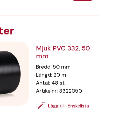
ter
Mjuk PVC 332, 50
mm
Bredd
:
50
mm
Längd
:
20
m
Antal
:
48
st
Artikelnr:
3322050
Lägg till i önskelista