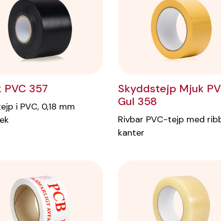
k PVC 357
Skyddstejp Mjuk P
Gul 358
ejp i PVC, 0,18 mm
Rivbar PVC-tejp med rib
lek
kanter