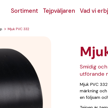
Sortiment
Tejpväljaren
Vad vi erb
jp
Mjuk PVC 332
Mju
Smidig och 
utförande 
Mjuk PVC 332 ä
märkning och 
en följsam och
Tejpen är tem