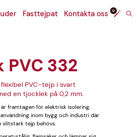
0
juder
Fasttejpat
Kontakta oss
k PVC 332
flexibel PVC-tejp i svart
med en tjocklek på 0,2 mm.
r framtagen för elektrisk isolering,
användning inom bygg och industri där
 slitstark tejp behövs.
peraturtålig, flamsäker och lämpar sig