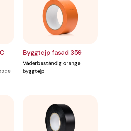
Byggtejp fasad 359
VC
Väderbeständig orange
bade
byggtejp