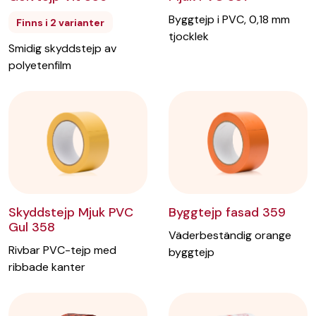
Byggtejp i PVC, 0,18 mm
Finns i 2 varianter
tjocklek
Smidig skyddstejp av
polyetenfilm
Byggtejp fasad 359
Skyddstejp Mjuk PVC
Gul 358
Väderbeständig orange
Rivbar PVC-tejp med
byggtejp
ribbade kanter