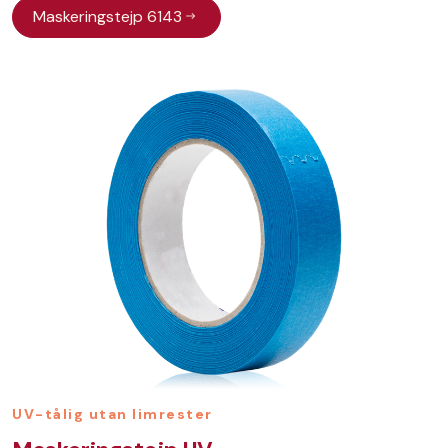
Maskeringstejp 6143
UV-tålig utan limrester