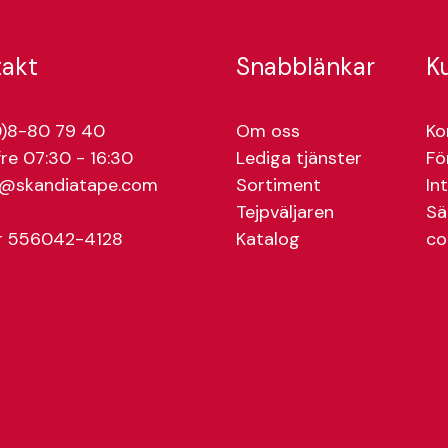
takt
Snabblänkar
K
)8-80 79 40
Om oss
Ko
re 07:30 - 16:30
Lediga tjänster
Fö
e@skandiatape.com
Sortiment
In
Tejpväljaren
Sä
r 556042-4128
Katalog
co