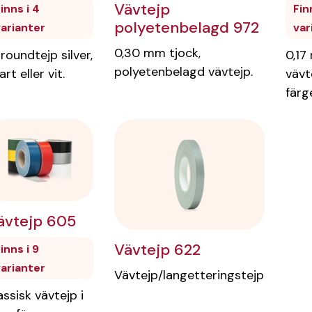
Vävtejp
inns i 4
Fin
polyetenbelagd 972
varianter
var
0,30 mm tjock,
lroundtejp silver,
0,17
polyetenbelagd vävtejp.
art eller vit.
vävte
färge
ävtejp 605
Vävtejp 622
inns i 9
varianter
Vävtejp/langetteringstejp
assisk vävtejp i