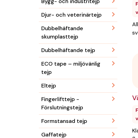
Bygg- och industritejp
F
Djur- och veterinärtejp
Al
Dubbelhäftande
sv
skumplasttejp
Dubbelhäftande tejp
ECO tape – miljövänlig
tejp
Eltejp
V
Fingerlifttejp -
Förslutningstejp
F
Formstansad tejp
Kl
Gaffatejp