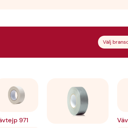
Välj brans
ävtejp 971
Väv