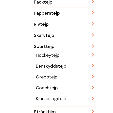
Packtejp
Papperstejp
Rivtejp
Skarvtejp
Sporttejp
Hockeytejp
Benskyddstejp
Grepptejp
Coachtejp
Kinesiologitejp
Sträckfilm