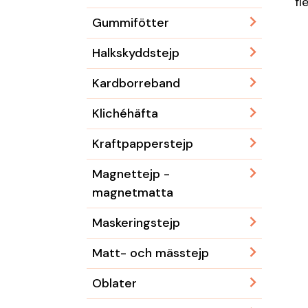
fl
Gummifötter
Halkskyddstejp
Kardborreband
Klichéhäfta
Kraftpapperstejp
Magnettejp -
magnetmatta
Maskeringstejp
Matt- och mässtejp
Oblater