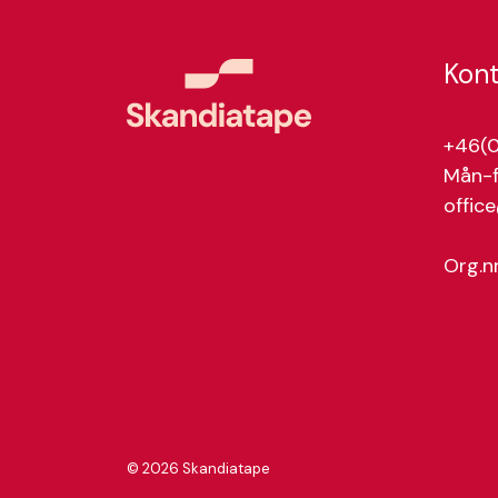
Kon
+46(0
Mån-f
offic
Org.n
© 2026 Skandiatape