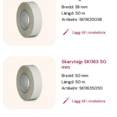
Bredd
:
38
mm
Längd
:
50
m
Artikelnr:
SK11635038
Lägg till i önskelista
Skarvtejp SK1163 50
mm
Bredd
:
50
mm
Längd
:
50
m
Artikelnr:
SK11635050
Lägg till i önskelista