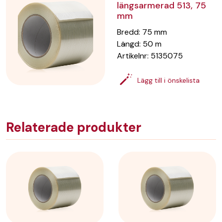
längsarmerad 513, 75
mm
Bredd
:
75
mm
Längd
:
50
m
Artikelnr:
5135075
Lägg till i önskelista
Relaterade produkter