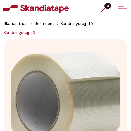
0
Skandiatape
Sortiment
Bandningstejp för pall
Bandningstejp längsarmerad 513