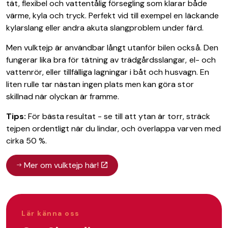
tät, flexibel och vattentålig försegling som klarar både
värme, kyla och tryck. Perfekt vid till exempel en läckande
kylarslang eller andra akuta slangproblem under färd.
Men vulktejp är användbar långt utanför bilen också. Den
fungerar lika bra för tätning av trädgårdsslangar, el- och
vattenrör, eller tillfälliga lagningar i båt och husvagn. En
liten rulle tar nästan ingen plats men kan göra stor
skillnad när olyckan är framme.
Tips:
För bästa resultat - se till att ytan är torr, sträck
tejpen ordentligt när du lindar, och överlappa varven med
cirka 50 %.
Mer om vulktejp här!
Lär känna oss