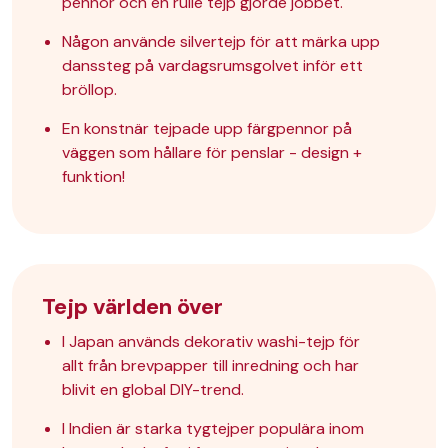
pennor och en rulle tejp gjorde jobbet.
Någon använde
silvertejp
för att märka upp
danssteg på vardagsrumsgolvet inför ett
bröllop.
En konstnär tejpade upp färgpennor på
väggen som hållare för penslar - design +
funktion!
Tejp världen över
I Japan används dekorativ
washi-tejp
för
allt från brevpapper till inredning och har
blivit en global DIY-trend.
I Indien är starka
tygtejper
populära inom