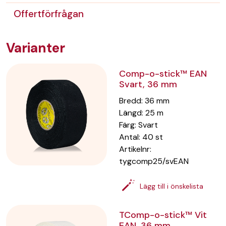
Offertförfrågan
Varianter
Comp-o-stick™ EAN
Svart, 36 mm
Bredd
:
36
mm
Längd
:
25
m
Färg
:
Svart
Antal
:
40
st
Artikelnr:
tygcomp25/svEAN
Lägg till i önskelista
TComp-o-stick™ Vit
EAN, 36 mm