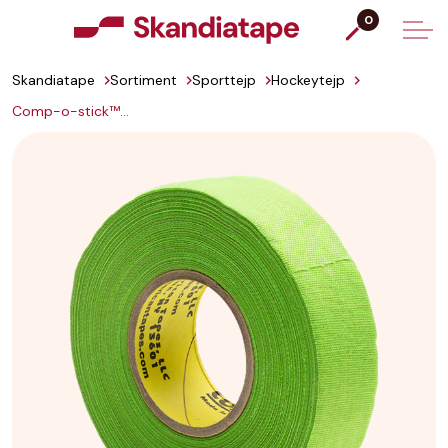
0
Skandiatape
Sortiment
Sporttejp
Hockeytejp
Comp-o-stick™ EAN