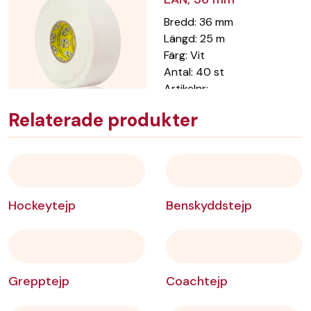
Bredd
:
36
mm
Längd
:
25
m
Färg
:
Vit
Antal
:
40
st
Artikelnr:
tygcomp25/vitEAN
Relaterade produkter
Lägg till i önskelista
Comp-o-stick™
Limegrön EAN, 24 mm
Hockeytejp
Benskyddstejp
Bredd
:
24
mm
Längd
:
18
m
Färg
:
Limegrön
Artikelnr:
TygLIME/EAN
Grepptejp
Coachtejp
Lägg till i önskelista