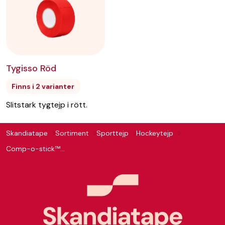
Tygisso Röd
Finns i 2 varianter
Slitstark tygtejp i rött.
Skandiatape
Sortiment
Sporttejp
Hockeytejp
Comp-o-stick™ EAN