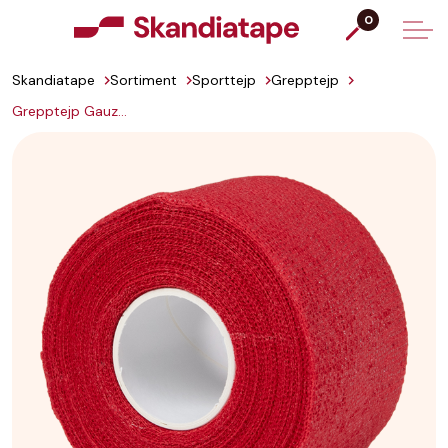
0
Skandiatape
Sortiment
Sporttejp
Grepptejp
Grepptejp Gauze 38 mm EAN