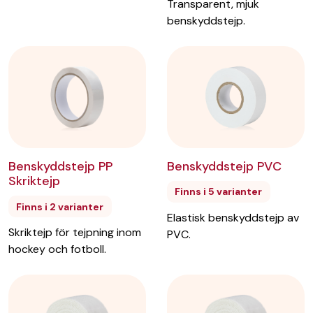
Transparent, mjuk
mm EAN, Gul
benskyddstejp.
Bredd
:
38
mm
Längd
:
9,23
m
Färg
:
Gul
Artikelnr:
Gauze38EANgul
Lägg till i önskelista
Grepptejp Gauze 38
Benskyddstejp PVC
Benskyddstejp PP
mm EAN, Orange
Skriktejp
Finns i 5 varianter
Bredd
:
38
mm
Finns i 2 varianter
Elastisk benskyddstejp av
Längd
:
9,23
m
Skriktejp för tejpning inom
PVC.
Färg
:
Orange
hockey och fotboll.
Artikelnr:
Gauze38EANorange
Lägg till i önskelista