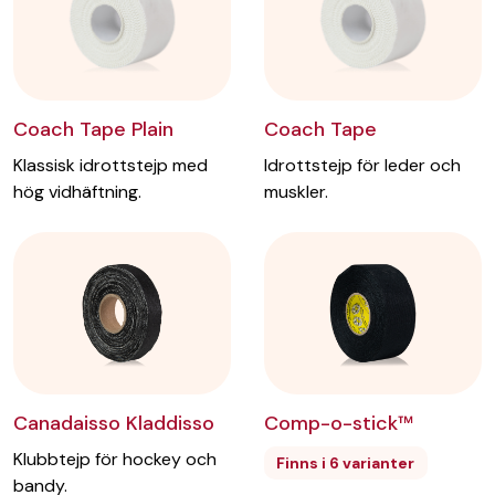
Grepptejp Gauze 38
mm EAN, Rosa
Bredd
:
38
mm
Coach Tape Plain
Coach Tape
Längd
:
9,23
m
Färg
:
Rosa
Klassisk idrottstejp med
Idrottstejp för leder och
Artikelnr:
Gauze38EANpink
hög vidhäftning.
muskler.
Lägg till i önskelista
Grepptejp Gauze 38
mm EAN, Vit
Bredd
:
38
mm
Längd
:
9,23
m
Canadaisso Kladdisso
Comp-o-stick™
Färg
:
Vit
Artikelnr:
Klubbtejp för hockey och
Finns i 6 varianter
Gauze38EANwhite
bandy.