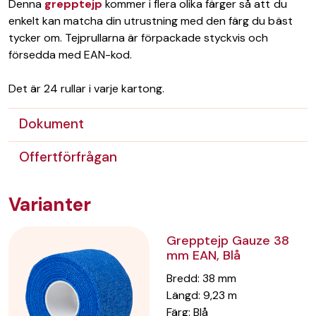
Denna
grepptejp
kommer i flera olika färger så att du
enkelt kan matcha din utrustning med den färg du bäst
tycker om. Tejprullarna är förpackade styckvis och
försedda med EAN-kod.
Det är 24 rullar i varje kartong.
Dokument
Offertförfrågan
Varianter
Grepptejp Gauze 38
mm EAN, Blå
Bredd
:
38
mm
Längd
:
9,23
m
Färg
:
Blå