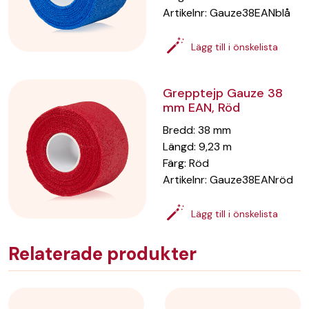
Artikelnr:
Gauze38EANblå
Lägg till i önskelista
Grepptejp Gauze 38
mm EAN, Röd
Bredd
:
38
mm
Längd
:
9,23
m
Färg
:
Röd
Artikelnr:
Gauze38EANröd
Lägg till i önskelista
Relaterade produkter
Grepptejp Gauze 38
mm EAN, Svart
Bredd
:
38
mm