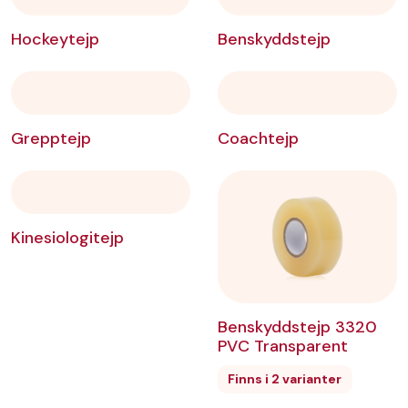
Längd
:
9,23
m
Färg
:
Svart
Hockeytejp
Benskyddstejp
Artikelnr:
Gauze38EANsvart
Lägg till i önskelista
Grepptejp
Coachtejp
Grepptejp Gauze 38
mm EAN, Grön
Bredd
:
38
mm
Kinesiologitejp
Längd
:
9,23
m
Färg
:
Grön
Artikelnr:
Gauze38EANgreen
Benskyddstejp 3320
PVC Transparent
Lägg till i önskelista
Finns i 2 varianter
Grepptejp Gauze 38