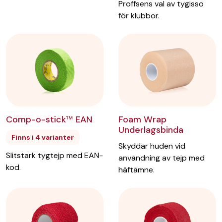
Proffsens val av tygisso
för klubbor.
Lägg till i önskelista
Foam Wrap
Comp-o-stick™ EAN
Underlagsbinda
Finns i 4 varianter
Skyddar huden vid
Slitstark tygtejp med EAN-
användning av tejp med
kod.
häftämne.