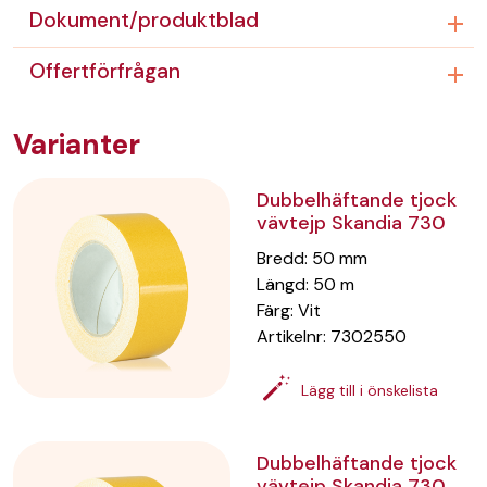
Dokument/produktblad
Offertförfrågan
Varianter
Dubbelhäftande tjock
vävtejp Skandia 730
Bredd
:
50
mm
Längd
:
50
m
Färg
:
Vit
Artikelnr:
7302550
Lägg till i önskelista
Dubbelhäftande tjock
vävtejp Skandia 730