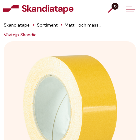
0
Skandiatape
Sortiment
Matt- och mässtejp
Vävtejp Skandia 730