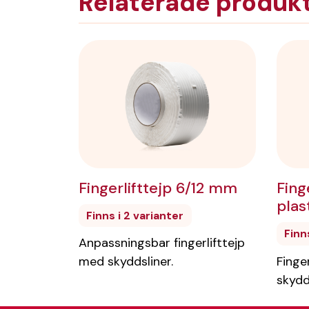
Relaterade produk
Fingerlifttejp 6/12 mm
Finge
plas
Finns i 2 varianter
Finn
Anpassningsbar fingerlifttejp
Finge
med skyddsliner.
skydd