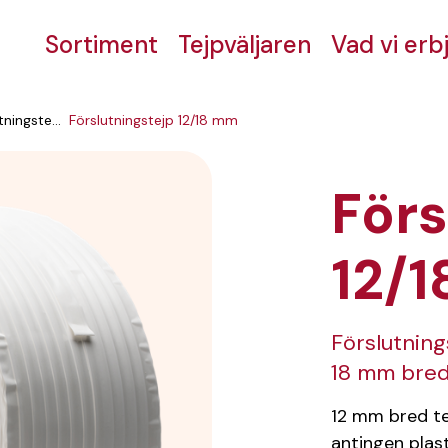
Sortiment
Tejpväljaren
Vad vi erb
Fingerlifttejp - Förslutningstejp
Förslutningstejp 12/18 mm
Förs
12/
Förslutnin
18 mm bred
12 mm bred te
antingen plas