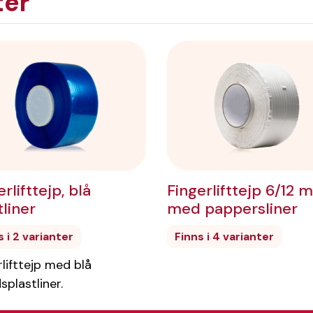
ter
Fingerlifttejp 6/12
rlifttejp, blå
med pappersliner
tliner
Finns i 4 varianter
s i 2 varianter
rlifttejp med blå
splastliner.