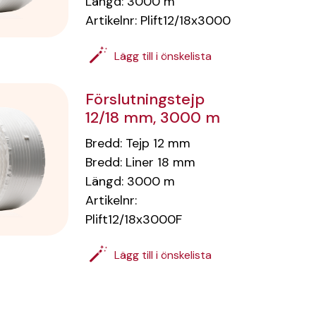
Längd
:
3000
m
Artikelnr:
Plift12/18x3000
Lägg till i önskelista
Förslutningstejp
12/18 mm, 3000 m
Bredd
:
Tejp 12
mm
Bredd
:
Liner 18
mm
Längd
:
3000
m
Artikelnr:
Plift12/18x3000F
Lägg till i önskelista