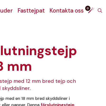
0
juder
Fasttejpat
Kontakta oss
lutningstejp
18 mm
gstejp med 12 mm bred tejp och
 skyddsliner.
jp med en 18 mm bred skyddsliner i
t eller papper. Denna
förslutningstejp