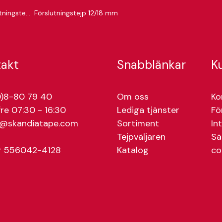
Fingerlifttejp - Förslutningstejp
Förslutningstejp 12/18 mm
takt
Snabblänkar
K
)8-80 79 40
Om oss
Ko
re 07:30 - 16:30
Lediga tjänster
Fö
e@skandiatape.com
Sortiment
In
Tejpväljaren
Sä
r 556042-4128
Katalog
co