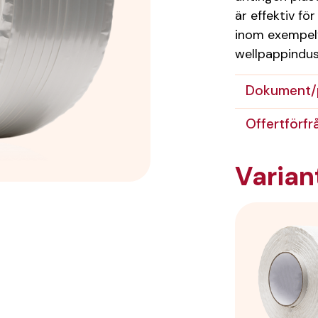
är effektiv fö
inom exempelv
wellpappindus
Dokument/
Offertförfr
Varian