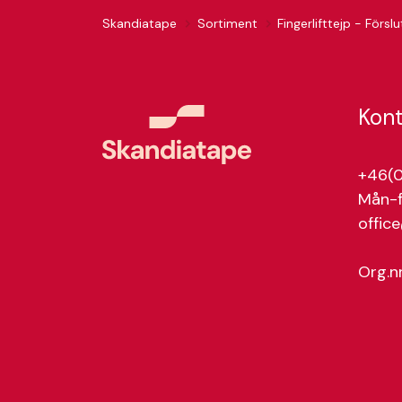
Skandiatape
Sortiment
Kon
+46(0
Mån-f
offic
Org.n